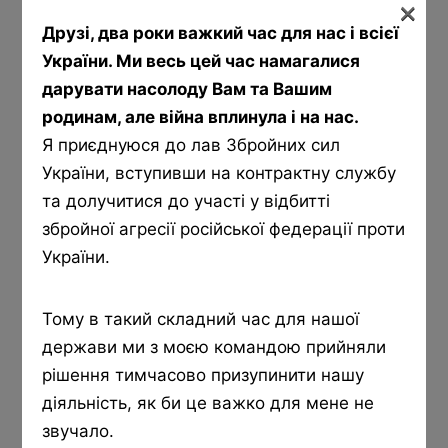
×
Друзі, два роки важкий час для нас і всієї
України. Ми весь цей час намагалися
дарувати насолоду Вам та Вашим
родинам, але війна вплинула і на нас.
Я приєднуюся до лав Збройних сил
України, вступивши на контрактну службу
та долучитися до участі у відбитті
збройної агресії російської федерації проти
України.
Тому в такий складний час для нашої
Сік «Rich Яблучний» 1л
держави ми з моєю командою прийняли
рішення тимчасово призупинити нашу
70
₴
діяльність, як би це важко для мене не
звучало.