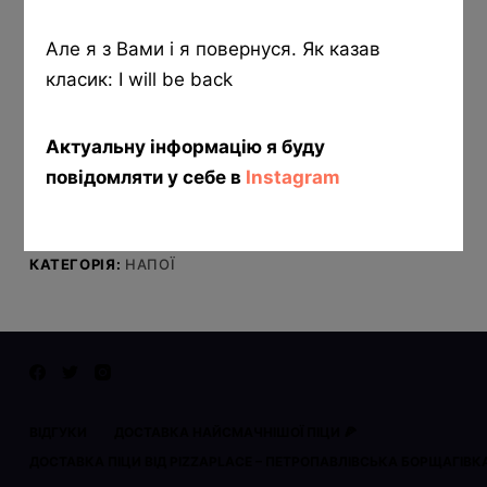
1л
Але я з Вами і я повернуся. Як казав
класик: I will be back
Сік
Добавить в корзину
«Rich
Актуальну інформацію я буду
Яблучний»
повідомляти у себе в
Instagram
1л
кількість
АРТИКУЛ:
5-1000-2
КАТЕГОРІЯ:
НАПОЇ
ВІДГУКИ
ДОСТАВКА НАЙСМАЧНІШОЇ ПІЦИ 🍕
ДОСТАВКА ПІЦИ ВІД PIZZAPLACE – ПЕТРОПАВЛІВСЬКА БОРЩАГІВК