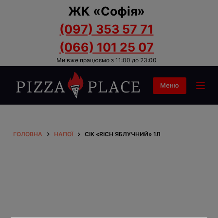
ЖК «Софія»
П
е
(097) 353 57 71
р
(066) 101 25 07
е
Ми вже працюємо з 11:00 до 23:00
й
т
Меню
и
д
о
в
ГОЛОВНА
НАПОЇ
СІК «RICH ЯБЛУЧНИЙ» 1Л
м
і
с
т
у