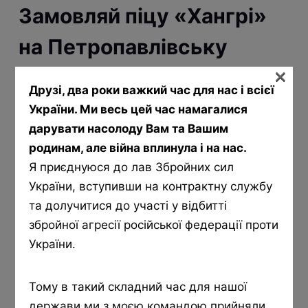
Замовляй піцу «Хангрі»
на Петропавлівську
×
Борщагівку
Друзі, два роки важкий час для нас і всієї
України. Ми весь цей час намагалися
дарувати насолоду Вам та Вашим
родинам, але війна вплинула і на нас.
Я приєднуюся до лав Збройних сил
України, вступивши на контрактну службу
та долучитися до участі у відбитті
Окремої уваги заслуговує фірмова піца
збройної агресії російської федерації проти
«Хангрі», на товстому або тонкому тісті.
України.
Соуси Болоньєзе та Барбекю
Тому в такий складний час для нашої
Оливкова олія
держави ми з моєю командою прийняли