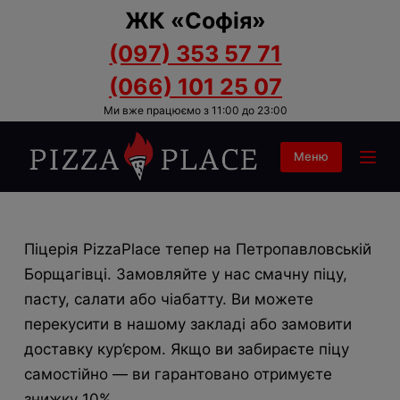
ЖК «Софія»
П
е
(097) 353 57 71
р
(066) 101 25 07
е
Ми вже працюємо з 11:00 до 23:00
й
т
Меню
и
д
о
в
Піцерія PizzaPlace тепер на Петропавловській
м
Борщагівці. Замовляйте у нас смачну піцу,
і
пасту, салати або чіабатту. Ви можете
с
перекусити в нашому закладі або замовити
т
доставку кур’єром. Якщо ви забираєте піцу
у
самостійно — ви гарантовано отримуєте
знижку 10%.