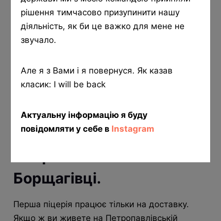
Сир Моцарела
рішення тимчасово призупинити нашу
Цибуля
діяльність, як би це важко для мене не
звучало.
Пепероні та зелень
Але я з Вами і я повернуся. Як казав
класик: I will be back
На цей час PizzaPlace —
це два заклади на
Актуальну інформацію я буду
повідомляти у себе в
Instagram
Софіївській та
Петропавлівській
Борщагівці.
Перша піцерія працює тільки на доставку.
Якщо ж ви живете на Петропавлівській