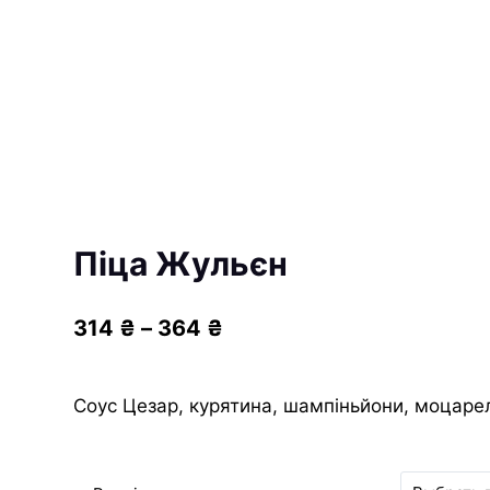
Піца Жульєн
314
₴
–
364
₴
Cоус Цезар, курятина, шампіньйони, моцаре