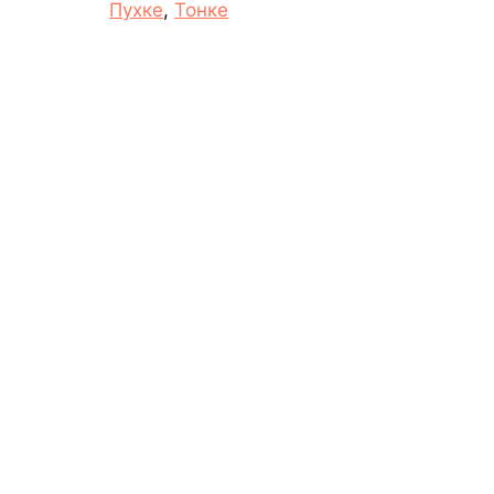
Пуxке
,
Тонке