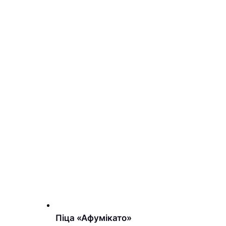
Піца «Афумікато»