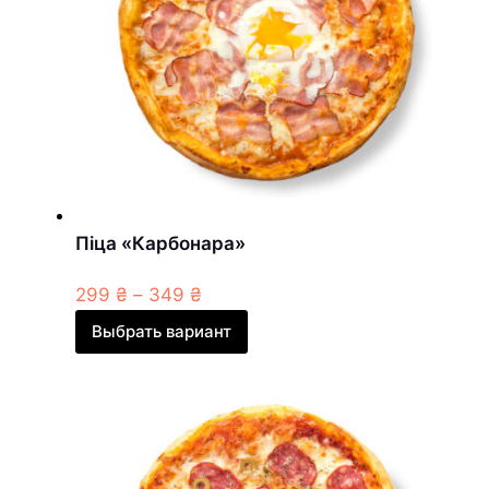
Піца «Карбонара»
299
₴
–
349
₴
Выбрать вариант