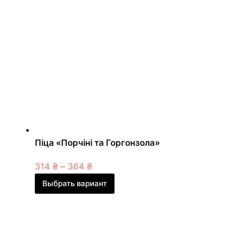
Піца «Порчіні та Горгонзола»
314
₴
–
364
₴
Выбрать вариант