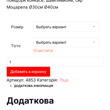
помідори конкасе, шампіньйони, сир
Моцарела Ø30см Ø40см
Розмір
Тісто
Очистити
Піца
«Базиліка»
кількість
Добавить в корзину
Артикул:
4853
Категорія:
Піца
ДОДАТКОВА ІНФОРМАЦІЯ
Додаткова