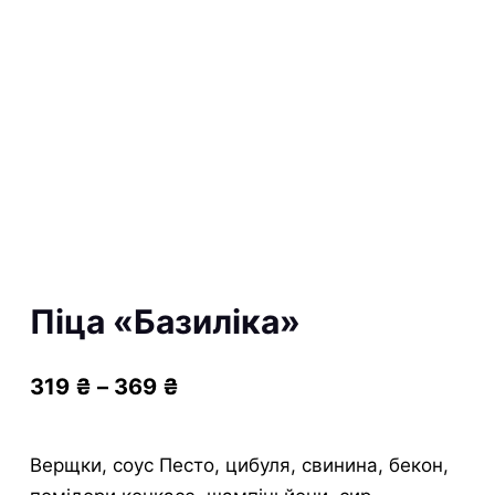
Піца «Базиліка»
319
₴
–
369
₴
Верщки, соус Песто, цибуля, свинина, бекон,