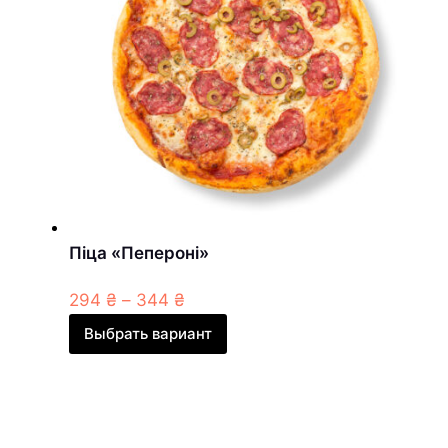
Піца «Пепероні»
294
₴
–
344
₴
Выбрать вариант