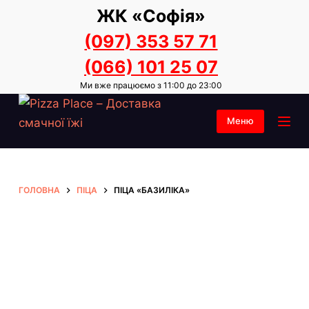
ЖК «Софія»
П
е
(097) 353 57 71
р
(066) 101 25 07
е
Ми вже працюємо з 11:00 до 23:00
й
т
Меню
и
д
о
в
ГОЛОВНА
ПІЦА
ПІЦА «БАЗИЛІКА»
м
і
с
т
у