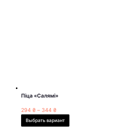
Піца «Салямі»
294
₴
–
344
₴
Выбрать вариант